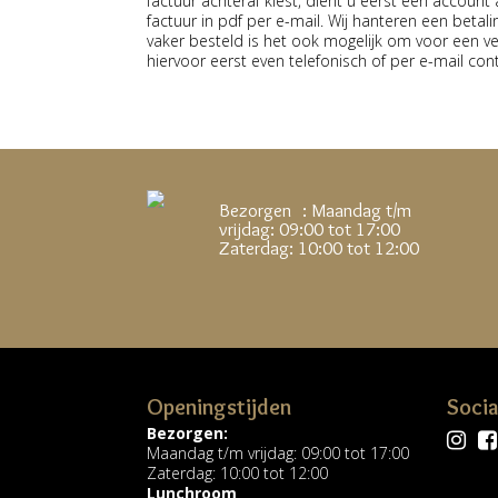
factuur achteraf kiest, dient u eerst een accoun
factuur in pdf per e-mail. Wij hanteren een betal
vaker besteld is het ook mogelijk om voor een v
hiervoor eerst even telefonisch of per e-mail co
Bezorgen : Maandag t/m
vrijdag: 09:00 tot 17:00
Zaterdag: 10:00 tot 12:00
Openingstijden
Socia
Bezorgen:
Maandag t/m vrijdag: 09:00 tot 17:00
Zaterdag: 10:00 tot 12:00
Lunchroom