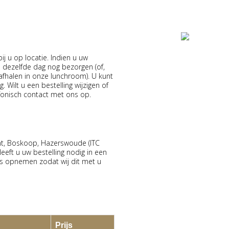
j u op locatie. Indien u uw
e dezelfde dag nog bezorgen (of,
f afhalen in onze lunchroom). U kunt
. Wilt u een bestelling wijzigen of
fonisch contact met ons op.
t, Boskoop, Hazerswoude (ITC
eeft u uw bestelling nodig in een
ns opnemen zodat wij dit met u
Prijs