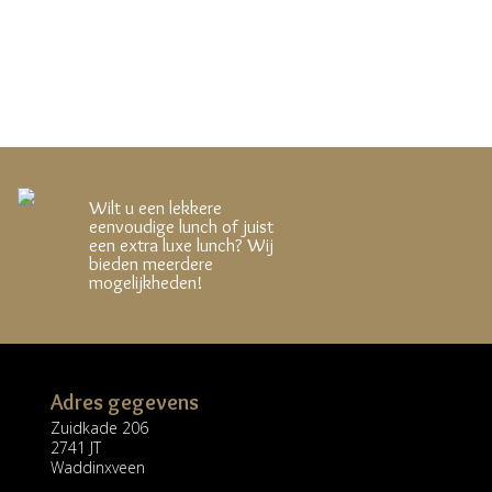
Wilt u een lekkere
eenvoudige lunch of juist
een extra luxe lunch? Wij
bieden meerdere
mogelijkheden!
Adres gegevens
Zuidkade 206
2741 JT
Waddinxveen