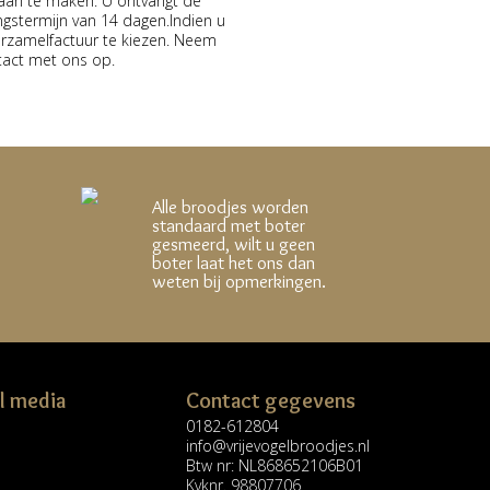
t aan te maken. U ontvangt de
ingstermijn van 14 dagen.Indien u
erzamelfactuur te kiezen. Neem
ntact met ons op.
Alle broodjes worden
standaard met boter
gesmeerd, wilt u geen
boter laat het ons dan
weten bij opmerkingen.
l media
Contact gegevens
0182-612804
info@vrijevogelbroodjes.nl
Btw nr: NL868652106B01
Kvknr. 98807706